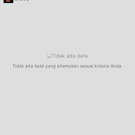
Tidak ada hasil yang ditemukan sesuai kriteria Anda.