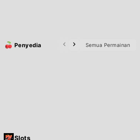
chevron_left
chevron_right
Penyedia
Semua Permainan
Slots