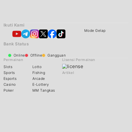
Ikuti Kami
Mode Gelap
Bank Status
Online
Offline
Gangguan
Permainan
Lisensi Permainan
Slots
Lotto
Sports
Fishing
Artikel
Esports
Arcade
Casino
E-Lottery
Poker
MM Tangkas