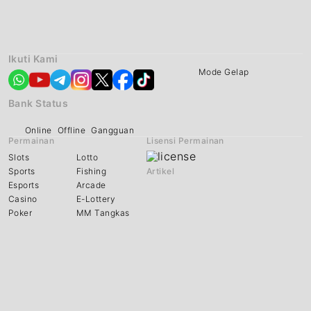
Ikuti Kami
Mode Gelap
Bank Status
Online
Offline
Gangguan
Permainan
Lisensi Permainan
Slots
Lotto
Sports
Fishing
Artikel
Esports
Arcade
Casino
E-Lottery
Poker
MM Tangkas