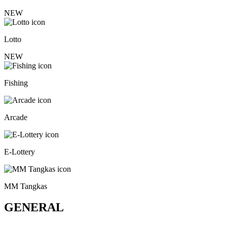
NEW
Lotto
NEW
Fishing
Arcade
E-Lottery
MM Tangkas
GENERAL