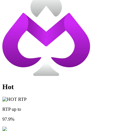
Hot
RTP up to
97.9%