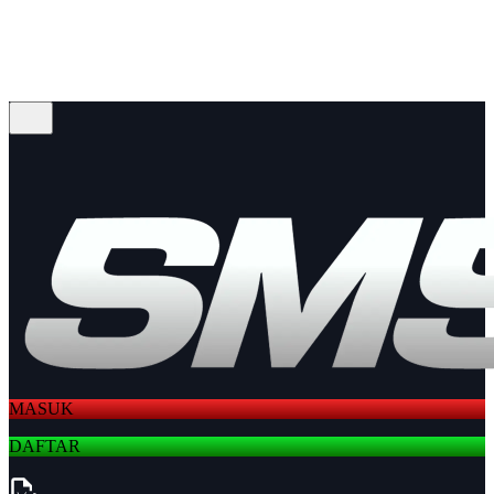
MASUK
DAFTAR