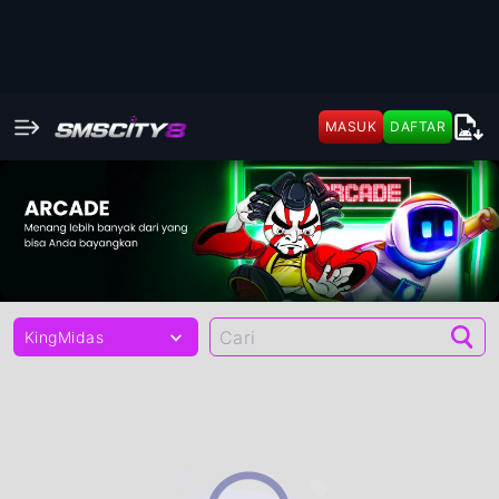
MASUK
DAFTAR
keyboard_arrow_down
KingMidas