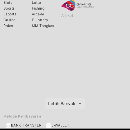
Slots
Lotto
Sports
Fishing
Esports
Arcade
Artikel
Casino
E-Lottery
Poker
MM Tangkas
Lebih Banyak
keyboard_arrow_down
Metode Pembayaran
BANK TRANSFER
E-WALLET